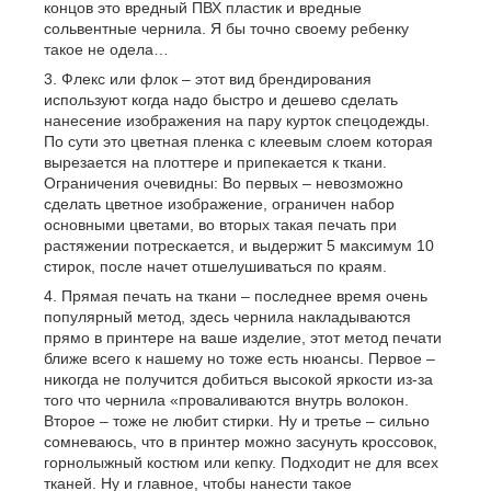
концов это вредный ПВХ пластик и вредные
сольвентные чернила. Я бы точно своему ребенку
такое не одела…
Флекс или флок – этот вид брендирования
используют когда надо быстро и дешево сделать
нанесение изображения на пару курток спецодежды.
По сути это цветная пленка с клеевым слоем которая
вырезается на плоттере и припекается к ткани.
Ограничения очевидны: Во первых – невозможно
сделать цветное изображение, ограничен набор
основными цветами, во вторых такая печать при
растяжении потрескается, и выдержит 5 максимум 10
стирок, после начет отшелушиваться по краям.
Прямая печать на ткани – последнее время очень
популярный метод, здесь чернила накладываются
прямо в принтере на ваше изделие, этот метод печати
ближе всего к нашему но тоже есть нюансы. Первое –
никогда не получится добиться высокой яркости из-за
того что чернила «проваливаются внутрь волокон.
Второе – тоже не любит стирки. Ну и третье – сильно
сомневаюсь, что в принтер можно засунуть кроссовок,
горнолыжный костюм или кепку. Подходит не для всех
тканей. Ну и главное, чтобы нанести такое