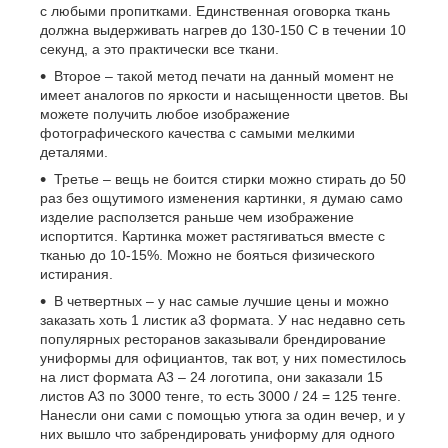
с любыми пропитками. Единственная оговорка ткань
должна выдерживать нагрев до 130-150 С в течении 10
секунд, а это практически все ткани.
Второе – такой метод печати на данный момент не
имеет аналогов по яркости и насыщенности цветов. Вы
можете получить любое изображение
фотографического качества с самыми мелкими
деталями.
Третье – вещь не боится стирки можно стирать до 50
раз без ощутимого изменения картинки, я думаю само
изделие расползется раньше чем изображение
испортится. Картинка может растягиваться вместе с
тканью до 10-15%. Можно не бояться физического
истирания.
В четвертных – у нас самые лучшие цены и можно
заказать хоть 1 листик а3 формата. У нас недавно сеть
популярных ресторанов заказывали брендирование
униформы для официантов, так вот, у них поместилось
на лист формата А3 – 24 логотипа, они заказали 15
листов А3 по 3000 тенге, то есть 3000 / 24 = 125 тенге.
Нанесли они сами с помощью утюга за один вечер, и у
них вышло что забрендировать униформу для одного