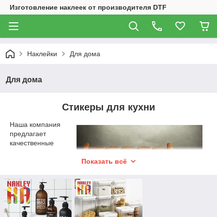
Изготовление наклеек от производителя DTF
Наклейки
Для дома
Для дома
Стикеры для кухни
Наша компания
предлагает
качественные
наклейки для дома
по
Показать всё
привлекательной
цене. Это удобные
наклейки на кухню,
которые могут
использоваться
для специй и приправ. Они позволят легко находить нужные