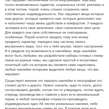
Нас окружает бесконечный поток информации, наш мир
полон всевозможных гаджетов, социальных сетей, рекламы и
в этом потоке, порой, очень сложно сохранить свою
собственную индивидуальность. Нас окружают вещи которые
нам дороги, которые нравятся нам, которые дополняют нас
и наполняют нашу жизнь удобством и комфортом. У каждого
человека есть свои увлечения, свои стремления свои цели.
Для каждого они свои собственные не повторимые,
особенные. Порой хочется предать тому или иному
предмету характер, передать ему частичку своего
внутреннего мира, того что у тебя внутри, твоего настроения.
И я увидела эту возможность в наклейках, ведь наклейки
могут быть любыми, мы разработали наборы готовых стикер-
паков на разные темы, мы сделали простой и интуитивно
понятный сайт на котором вы сможете сами нарисовать
любые наклейки которыми выделите любую вещь, что вас
окружает.
Существует мнение что заказать наклейки в типографии это
сложно долго и дорого. Нужно сначала, куда-то ехать, долго
согласовывать дизайн, потом что-то утверждать, потом ждать
очередь производства и главное у всех есть минимальный
тираж, в любой типографии откажутся производить
индивидуально один А4 листик уникальных наклеек, либо
возьмут внушительную сумму за это. В каждом деле есть