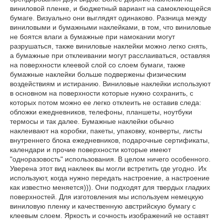
виниловой пленке, и бюджетный вариант на самоклеющейся
бумаге. Визуально они выглядят одинаково. Разница между
виниловыми и бумажными наклейками, в том, что виниловые
не боятся влаги а бумажные при намокании могут
разрушаться, также виниловые наклейки можно легко снять,
а бумажные при отклеивании могут расслаиваться, оставляя
на поверхности клеевой слой со слоем бумаги, также
бумажные наклейки больше подвержены физическим
воздействиям и истиранию. Виниловые наклейки используют
в основном на поверхности которые нужно сохранить, с
которых потом можно ее легко отклеить не оставив следа:
обложки ежедневников, телефоны, планшеты, ноутбуки
термосы и так далее. Бумажные наклейки обычно
наклеивают на коробки, пакеты, упаковку, конверты, листы
внутреннего блока ежедневников, подарочные сертификаты,
календари и прочие поверхности которые имеют
"одноразовость" использования. В целом ничего особенного.
Уверена этот вид наклеек вы могли встретить где угодно. Их
используют, когда нужно передать настроение, а настроение
как известно меняется))). Они подходят для твердых гладких
поверхностей. Для изготовления мы используем немецкую
виниловую пленку и качественную австрийскую бумагу с
клеевым слоем. Яркость и сочность изображений не оставят