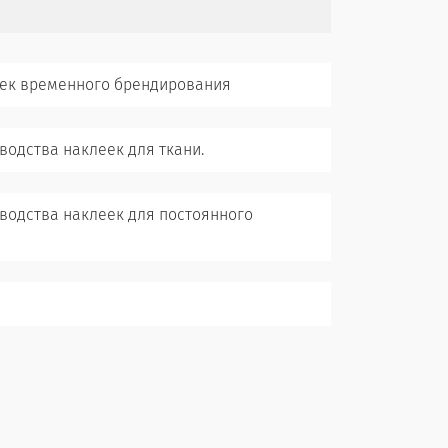
еек временного брендирования
водства наклеек для ткани.
водства наклеек для постоянного
тупающие волокна но в промежутках изображение будет не зафиксировано, что приведет к потере внешнего вида.