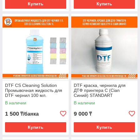
Купить
Купить
DTF CS Cleaning Solution
DTF краска, чернила для
Промывочная жидкость для
ДТФ принтера С (Cian
DTF чернил 100 мл.
Синий) STANDART
В наличии
В наличии
1 500
9 000
₸/банка
₸
Купить
Купить