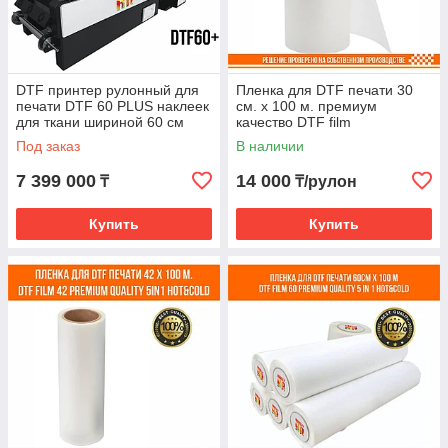
DTF принтер рулонный для
Пленка для DTF печати 30
печати DTF 60 PLUS наклеек
см. х 100 м. премиум
для ткани шириной 60 см
качество DTF film
Формат А1
Под заказ
В наличии
7 399 000
14 000
₸
₸/рулон
Купить
Купить