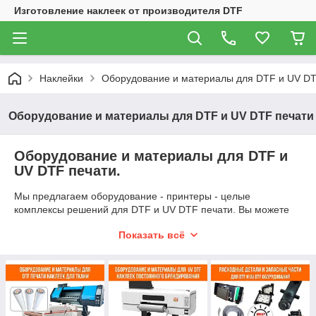
Изготовление наклеек от производителя DTF
Наклейки
Оборудование и материалы для DTF и UV DT
Оборудование и материалы для DTF и UV DTF печати
Оборудование и материалы для DTF и
UV DTF печати.
Мы предлагаем оборудование - принтеры - целые
комплексы решений для DTF и UV DTF печати. Вы можете
купить DTF принтер в наличии на нашем складе, либо мы
Показать всё
можем привести под заказ промышленные решения,
наличие уточняйте у менеджера.
DTF технология печати - изображение наносится на
поверхность не напрямую, а на предварительно
подготовленную РЕТ-пленку, эта пленка называется
трансферной либо пленкой переноса. В последствии вы