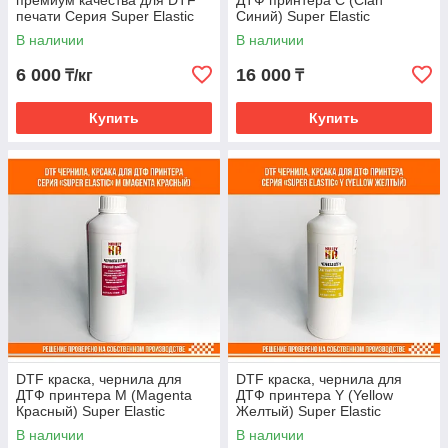
премиум качества для DTF
ДТФ принтера С (Cian
печати Серия Super Elastic
Синий) Super Elastic
фасовка 1 кг.
В наличии
В наличии
6 000
16 000
₸/кг
₸
Купить
Купить
DTF краска, чернила для
DTF краска, чернила для
ДТФ принтера M (Magenta
ДТФ принтера Y (Yellow
Красный) Super Elastic
Желтый) Super Elastic
В наличии
В наличии