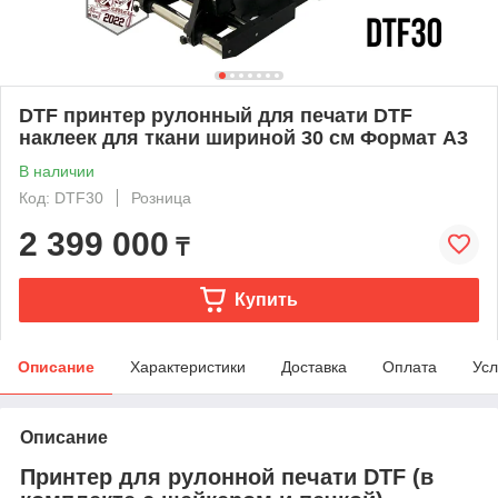
DTF принтер рулонный для печати DTF
наклеек для ткани шириной 30 см Формат А3
В наличии
Код: DTF30
Розница
2 399 000
₸
Купить
Описание
Характеристики
Доставка
Оплата
Усл
Описание
Принтер для рулонной печати DTF (в