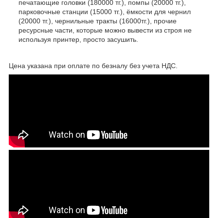
печатающие головки (180000 тг.), помпы (20000 тг.),
парковочные станции (15000 тг.), ёмкости для чернил
(20000 тг.), чернильные тракты (16000тг.), прочие
ресурсные части, которые можно вывести из строя не
используя принтер, просто засушить.
Цена указана при оплате по безналу без учета НДС.