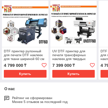
DTF принтер рулонный
UV DTF принтер для
DTF
для печати DTF наклеек
печати трансферных
для 
для ткани шириной 60 см
наклеек для твердых
накл
Формат А1
поверхностей 60 см
шири
4 799 000
7 399 000
4 7
₸
₸
Формат А1
Купить
Купить
О нас
Рейтинг не сформирован
Менее 5 отзывов за последний год