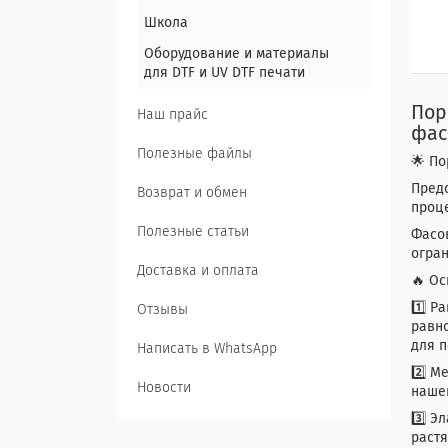
Школа
Оборудование и материалы
для DTF и UV DTF печати
Пор
Наш прайс
фас
Полезные файлы
🌟 По
Предс
Возврат и обмен
проце
Полезные статьи
Фасов
огра
Доставка и оплата
🔥 О
1️⃣ Р
Отзывы
равно
для п
Написать в WhatsApp
2️⃣ М
Новости
нашег
3️⃣ Э
растя