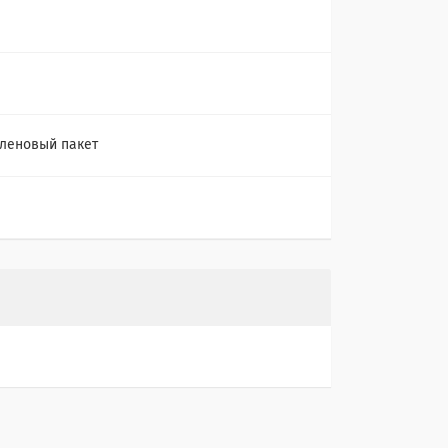
a
леновый пакет