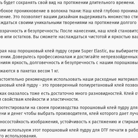
ь будет сохранять свой вид на протяжении длительного времени.
лубокое проникновение в волокна ткани: Наш клей глубоко проник
ение. Это позволяет вашим дизайнам выдерживать множество стир
аждаться своими уникальными творениями на протяжении долгого 
розрачность и безупречность: После нанесения, наш клей станови
в или остатков. Вы сможете наслаждаться чистотой и яркостью ва
ая наш порошковый клей пудру серии Super Elastic, вы выбирает
ении. Доверьтесь профессионалам и достигайте непревзойденных 
ниям яркость, долговечность и безупречность с нашим порошковы
жаются в пакетах весом 1 кг.
астоятельно рекомендуем использовать наши расходные материалы
шковый клей пудру - это проверенный полиуретановый клей позво
как оказалось тоже есть достаточно много разновидностей. Клей о
 свойствам клейкости и эластичности.
отестировали на своем производства порошковый клей пудру для 
ни и денег чтобы выбрать производителя, клей которого дает луч
носостойкость изображения, устойчивость к растяжению и стиркам
ми используем этот порошковый клей пудру для DTF печати в раб
го использования.