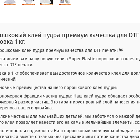
ошковый клей пудра премиум качества для DTF п
овка 1 кг.
рошковый клей пудра премиум качества для DTF печати! 🌟
тавляем вам нашу новую серию Super Elastic порошкового клея п
сса DTF печати.
ка в 1 кг обеспечивает вам достаточное количество клея для во
ничений!
сновные преимущества нашего порошкового клея пудры:
авномерная фракция частиц пудры: Наш клей пудра обладает особ
мерный размер частиц. Это гарантирует ровный слой нанесения н
ереноса вашего дизайна.
елкие частицы для мельчайших деталей: Мы заботимся о каждой д
о клея позволяет нанести его на самые мельчайшие элементы, соз
ластичность и надежность: Наш порошковый клей пудра обладает в
гиваться вместе с тканью без трескания или потери качества диза