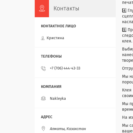
печат
Контакты
4️⃣ Г
сцепл
насл
5️⃣ П
следо
Кристина
клея.
Выбир
нанес
творе
Отгру
+7 (706) 444-43-33
Мы н
поро
Клея 
своим
Nakleyka
Мы пр
време
На из
Мы са
Алматы, Казахстан
ваше