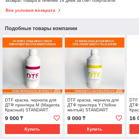
Возврат товара в течение 14 дней за счет покупателя
Все условия возврата
Подобные товары компании
DTF краска, чернила для
DTF краска, чернила для
DTF 
ДТФ принтера M (Magenta
ДТФ принтера Y (Yellow
ДТФ 
Красный) STANDART
желтый) STANDART
Крас
9 000
9 000
16 
₸
₸
Купить
Купить