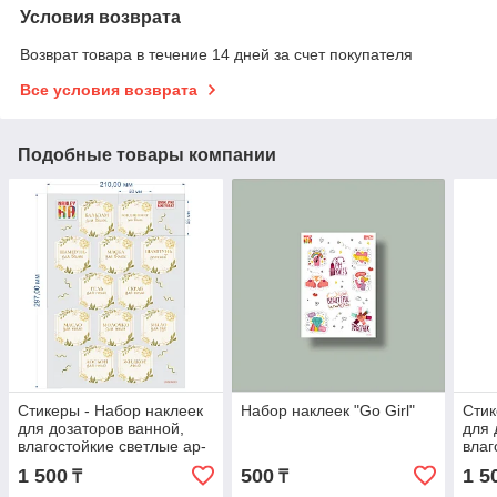
Условия возврата
Возврат товара в течение 14 дней за счет покупателя
Все условия возврата
Подобные товары компании
Стикеры - Набор наклеек
Набор наклеек "Go Girl"
Стик
для дозаторов ванной,
для 
влагостойкие светлые ар-
влаг
деко
мод
1 500
500
1 5
₸
₸