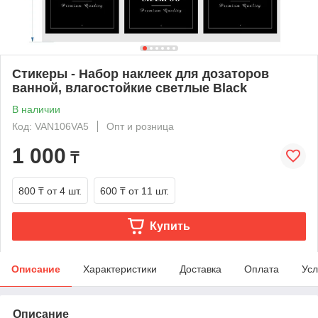
Стикеры - Набор наклеек для дозаторов
ванной, влагостойкие светлые Black
В наличии
Код: VAN106VA5
Опт и розница
1 000
₸
800 ₸
от 4 шт.
600 ₸
от 11 шт.
Купить
Описание
Характеристики
Доставка
Оплата
Усл
Описание