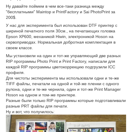
Ну давайте поймем в чем все-таки разница между
"бесплатными" Maintop и PrintFactory и Sai PhotoPrint за
200$.
У нас для эксперимента был использован DTF принтер с
шириной печатного поля 30см., на печатающих головка
Epson XP600, механикой Hiwin, электроникой Hoson на
сервоприводах. Нормальная добротная комплектация в
своем классе.
Мы установили на один и тот-же управляющий две разных
RIP программы Photo Print и Print Factory, написали для
каждой RIP программы цветокоррекцию подгрузили ICC
профиля.
Для чистоты эксперимента мы использовали одни и те-же
TIFF файлы, печатали на одной и той-же пленки с одного
рулона, одни и те-же чернила, один и тот-же Print Manager
Hoson на одном и том-же принтере.
Разные были только RIP программы которые подготавливали
разные PRT файлы для печати.
Ну и вот, что получилось: