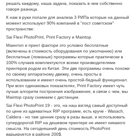
решать каждому, наша задача, показать в чем собственно
говоря разница.
К нам в руки попали для анализа 3 РИПа которые на данный
момент используют 90% компаний в "пост советском"
пространстве:
Sai Flexi PhotoPrint, Print Factory и Maintop.
Маинтоп и принт фактори это условно бесплатные
(включены в стоимость оборудования по умолчанию) или
бесплатные (ломаные) программы которые практически в
100% случаев комплектуются всеми производителями
принтеров родом из Китая. Эти две программы очень похожи
по своему аппаратному движку, очень просты в
использовании и имеют очень простой-бедный функционал.
При всех одинаковых показателях, Print Factory имеет чуть
лучше алгоритм построения изображения, в связи с чем, мы
Maintop сразу снимаем с дистанции.
Sai Flexi PhotoPrint 19 - это, на наш взгляд самый доступный
по цене из адекватных RIP программ, есть круче - Wasach,
Caldera - но там ценник сразу в разы выше, и использовать
супердорогой RIP на дешевом принтере не имеет никакого
смысла. На сегодняшний день стоимость PhotoPrint
варьируется в районе 200$.