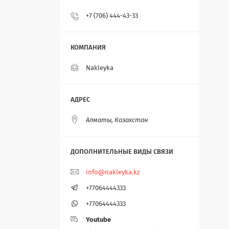
+7 (706) 444-43-33
Nakleyka
Алматы, Казахстан
info@nakleyka.kz
+77064444333
+77064444333
Youtube