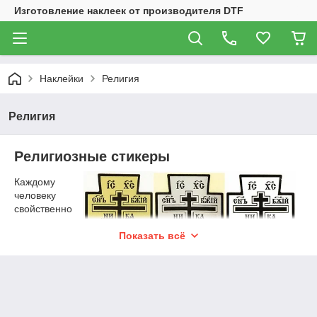
Изготовление наклеек от производителя DTF
Наклейки
Религия
Религия
Религиозные стикеры
Каждому
человеку
свойственно
во что то
верить и
Показать всё
придерживат
ься личного
мировоззрен
ия.Религия
помогает человеку найти свой духовный путь и если вы
решили выбрать для себя атрибутику соответствующую