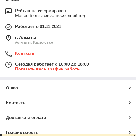
Также в нашем интернет магазине вы найдете религиозные
самоклеющиеся стикеры для декора стен и одежды. Для
Рейтинг не сформирован
заказа обращайтесь по номеру представленному на сайте и
Менее 5 отзывов за последний год
опытные сотрудники помогут вам оформить заявку.
Работает с 01.11.2021
г. Алматы
Алматы, Казахстан
Контакты
Сегодня работает с 10:00 до 18:00
Показать весь график работы
О нас
Контакты
Доставка и оплата
График работы