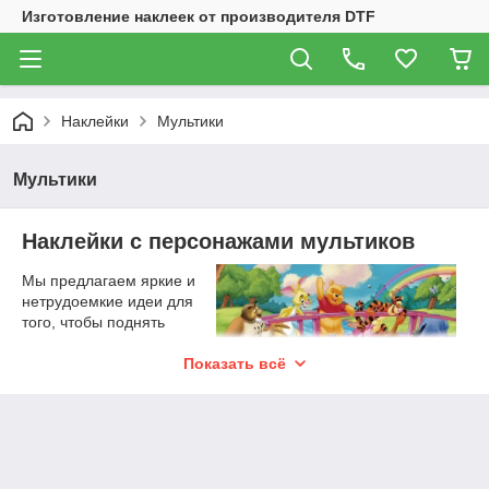
Изготовление наклеек от производителя DTF
Наклейки
Мультики
Мультики
Наклейки с персонажами мультиков
Мы предлагаем яркие и
нетрудоемкие идеи для
того, чтобы поднять
настроение вам и
вашему ребенку. Детские
Показать всё
наклейки отличный
способ оформить стену
или мебель в детской комнате. Красочные качественные
наклейки стикеры напечатаны на виниловой самоклеющейся
пленке, не тускнеют и являются влагостойкими. Достаточно
лишь выбрать подходящую поверхность и персонаж