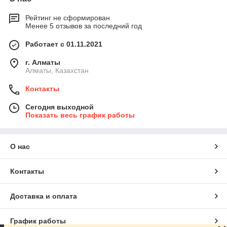
Наши менеджеры всегда обеспечат индивидуальный и
профессиональный подход, они помогут сделать
Рейтинг не сформирован
правильный выбор и расскажут о том, как использовать
Менее 5 отзывов за последний год
продукцию. Мы рады видеть вас в числе постоянных
клиентов, поэтому готовы сделать все возможное для
Работает с 01.11.2021
повышения уровня сервиса.
г. Алматы
Алматы, Казахстан
Контакты
Сегодня выходной
Показать весь график работы
О нас
Контакты
Доставка и оплата
График работы