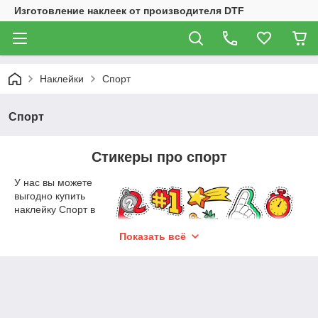
Изготовление наклеек от производителя DTF
Наклейки
Спорт
Спорт
Стикеры про спорт
У нас вы можете
выгодно купить
наклейку Спорт в
большом
многообразии. В
Показать всё
наличии есть
спортивная
тканевая наклейка
номера, которая
прекрасно
приклеивается к