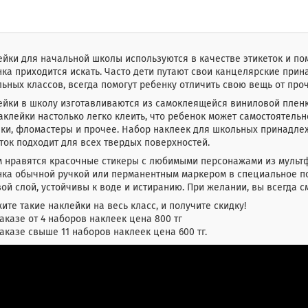
йки для начальной школы используются в качестве этикеток и по
ка приходится искать. Часто дети путают свои канцелярские при
ьных классов, всегда помогут ребенку отличить свою вещь от проч
ейки в школу изготавливаются из самоклеящейся виниловой пленк
аклейки настолько легко клеить, что ребенок может самостоятельн
лки, фломастеры и прочее. Набор наклеек для школьных принадл
ток подходит для всех твердых поверхностей.
м нравятся красочные стикеры с любимыми персонажами из мультф
нка обычной ручкой или перманентным маркером в специальное п
ой слой, устойчивы к воде и истиранию. При желании, вы всегда см
ите такие наклейки на весь класс, и получите скидку!
аказе от 4 наборов наклеек цена 800 тг
аказе свыше 11 наборов наклеек цена 600 тг.