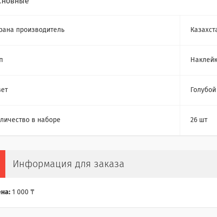
сновные
рана производитель
Казахст
п
Наклей
ет
Голубой
личество в наборе
26 шт
Информация для заказа
на:
1 000 ₸