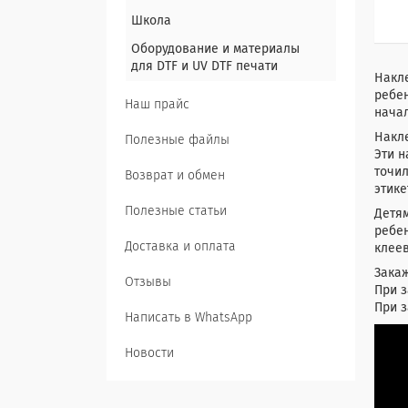
Школа
Оборудование и материалы
для DTF и UV DTF печати
Накле
ребен
Наш прайс
начал
Накл
Полезные файлы
Эти н
точи
Возврат и обмен
этике
Полезные статьи
Детя
ребе
Доставка и оплата
клеев
Закаж
Отзывы
При з
При з
Написать в WhatsApp
Новости