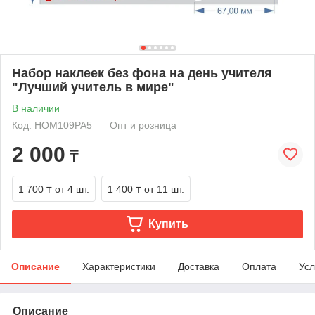
Набор наклеек без фона на день учителя
"Лучший учитель в мире"
В наличии
Код: HOM109PA5
Опт и розница
2 000
₸
1 700 ₸
от 4 шт.
1 400 ₸
от 11 шт.
Купить
Описание
Характеристики
Доставка
Оплата
Усл
Описание