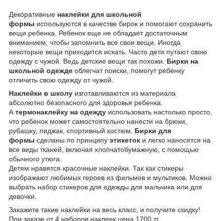
Декоративные
наклейки для школьной
формы
используются в качестве бирок и помогают сохранить
вещи ребенка. Ребенок еще не обладает достаточным
вниманием, чтобы запомнить все свои вещи. Иногда
некоторые вещи приходится искать. Часто дети путают свою
одежду с чужой. Ведь детские вещи так похожи.
Бирки на
школьной одежде
облегчат поиски, помогут ребенку
отличить свою одежду от чужой.
Наклейки в школу
изготавливаются из материала
абсолютно безопасного для здоровья ребенка.
А
термонаклейку на одежду
использовать настолько просто,
что ребенок может самостоятельно нанести на брюки,
рубашку, пиджак, спортивный костюм.
Бирки для
формы
сделаны по принципу
этикеток
и легко наносятся на
все виды тканей, включая хлопчатобумажную, с помощью
обычного утюга.
Детям нравятся красочные наклейки. Так как стикеры
изображают любимых героев из фильмов и мультиков. Можно
выбрать набор стикеров для одежды для мальчика или для
девочки.
Закажите такие наклейки на весь класс, и получите скидку!
При заказе от 4 наборов наклеек цена 1700 тг