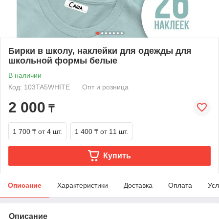
Бирки в школу, наклейки для одежды для
школьной формы белые
В наличии
Код: 103TA5WHITE
Опт и розница
2 000
₸
1 700 ₸
от 4 шт.
1 400 ₸
от 11 шт.
Купить
Описание
Характеристики
Доставка
Оплата
Усл
Описание