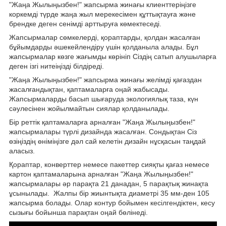
"Жаңа Жылыңызбен!" жапсырма жинағы клиенттеріңізге
коркемді түрде жаңа жыл мерекесімен құттықтауға және
брендке деген сенімді арттыруға көмектеседі.
Жапсырмалар сөмкелерді, қораптарды, қолдан жасалған
бұйымдарды әшекейлендіру үшін қолданыла алады. Бұл
жапсырмалар көзге жағымды көрініп Сіздің сатып алушыларға
деген ізгі нитеіңізді білдіреді.
"Жаңа Жылыңызбен!" жапсырма жинағы желімді қағаздан
жасалғандықтан, қаптамаларға оңай жабысады.
Жапсырмаларды басып шығаруда экологиялық таза, күн
сәулесінен жойылмайтын сиялар қолданылады.
Бір реттік қаптамаларға арналған "Жаңа Жылыңызбен!"
жапсырмалары түрлі дизайнда жасалған. Сондықтан Сіз
өзіңіздің өніміңізге дәл сай келетін дизайн нұсқасын таңдай
аласыз.
Қораптар, конверттер немесе пакеттер сияқты қағаз немесе
картон қаптамаларына арналған "Жаңа Жылыңызбен!"
жапсырмалары әр парақта 21 данадан, 5 парақтық жинақта
ұсынылады. Жалпы бір жиынтықта диаметрі 35 мм-ден 105
жапсырма болады. Олар контур бойымен кесілгендіктен, кесу
сызығы бойынша парақтан оңай бөлінеді.