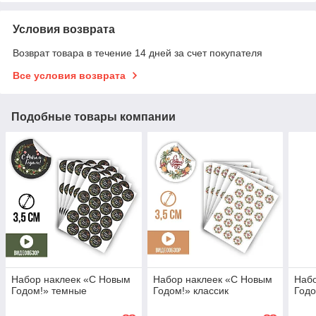
Условия возврата
Возврат товара в течение 14 дней за счет покупателя
Все условия возврата
Подобные товары компании
Набор наклеек «С Новым
Набор наклеек «С Новым
Набо
Годом!» темные
Годом!» классик
Годо