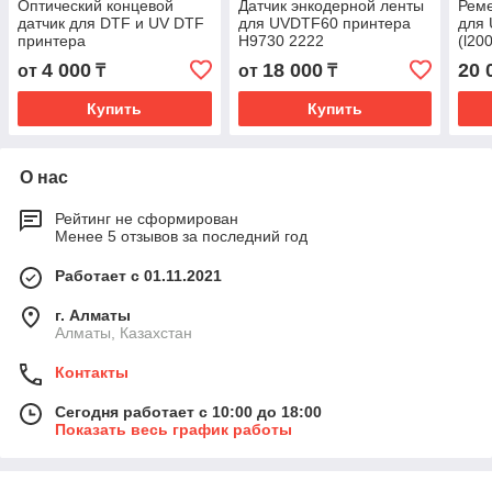
Оптический концевой
Датчик энкодерной ленты
Реме
датчик для DTF и UV DTF
для UVDTF60 принтера
для 
принтера
H9730 2222
(l20
4 000
18 000
20 
от
₸
от
₸
Купить
Купить
О нас
Рейтинг не сформирован
Менее 5 отзывов за последний год
Работает с 01.11.2021
г. Алматы
Алматы, Казахстан
Контакты
Сегодня работает с 10:00 до 18:00
Показать весь график работы