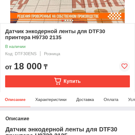
Датчик энкодерной ленты для DTF30
принтера H9730 2135
В наличии
Код: DTF30ENS
Розница
18 000
от
₸
Купить
Описание
Характеристики
Доставка
Оплата
Усл
Описание
Датчик энкодерной ленты для DTF30