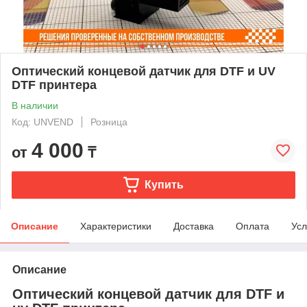
Оптический концевой датчик для DTF и UV
DTF принтера
В наличии
Код: UNVEND
Розница
4 000
от
₸
Купить
Описание
Характеристики
Доставка
Оплата
Усл
Описание
Оптический концевой датчик для DTF и