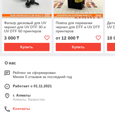
Фильтр дисковый для UV
Помпа для перекачки
Датч
чернил для UV DTF 30 и
чернил для DTF и UV DTF
UV D
UV DTF 60 принтеров
принтеров
3 000
12 000
10 
₸
от
₸
Купить
Купить
О нас
Рейтинг не сформирован
Менее 5 отзывов за последний год
Работает с 01.11.2021
г. Алматы
Алматы, Казахстан
Контакты