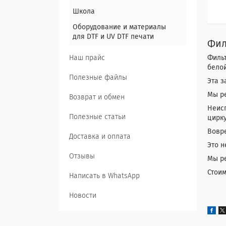
Школа
Оборудование и материалы
для DTF и UV DTF печати
Фил
Наш прайс
Фильт
белой
Полезные файлы
Эта з
Мы ре
Возврат и обмен
Неис
Полезные статьи
цирку
Вовр
Доставка и оплата
Это н
Отзывы
Мы ре
Стоим
Написать в WhatsApp
Новости