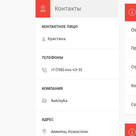
Контакты
О
Кристина
Пр
Ст
+7 (706) 444-43-33
Ко
Nakleyka
Со
Алматы, Казахстан