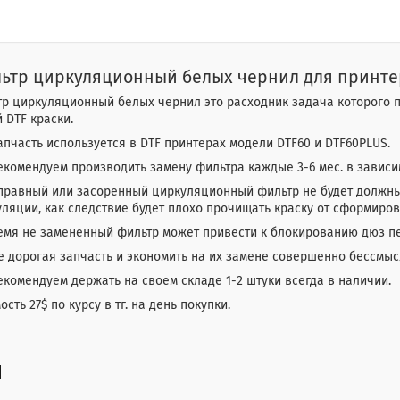
ьтр циркуляционный белых чернил для принте
р циркуляционный белых чернил это расходник задача которого п
 DTF краски.
апчасть используется в DTF принтерах модели DTF60 и DTF60PLUS.
комендуем производить замену фильтра каждые 3-6 мес. в зависи
правный или засоренный циркуляционный фильтр не будет должны
ляции, как следствие будет плохо прочищать краску от сформиров
емя не замененный фильтр может привести к блокированию дюз п
е дорогая запчасть и экономить на их замене совершенно бессмыс
комендуем держать на своем складе 1-2 штуки всегда в наличии.
ость 27$ по курсу в тг. на день покупки.