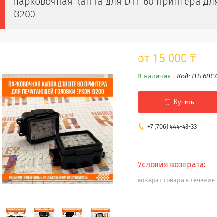
Парковочная каппа для DTF 60 принтера дл
i3200
от
15 000 ₸
В наличии
Код:
DTF60C
Купить
+7 (706) 444-43-33
возврат товара в течение