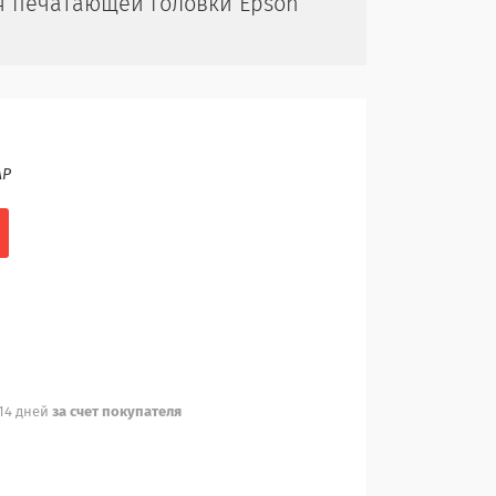
я печатающей головки Epson
AP
 14 дней
за счет покупателя