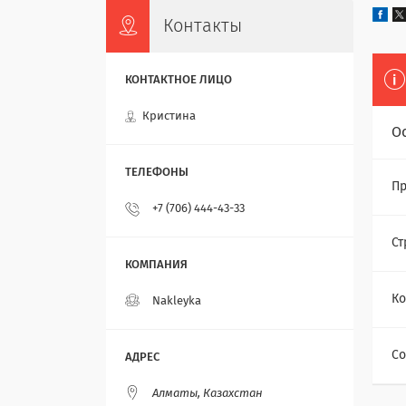
Контакты
Кристина
О
Пр
+7 (706) 444-43-33
Ст
Ко
Nakleyka
Со
Алматы, Казахстан