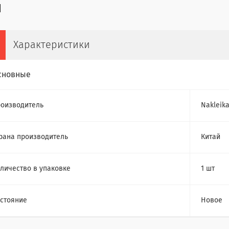
Характеристики
сновные
оизводитель
Nakleik
рана производитель
Китай
личество в упаковке
1 шт
стояние
Новое