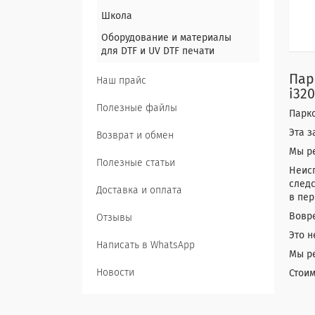
Школа
Оборудование и материалы
для DTF и UV DTF печати
Пар
Наш прайс
i32
Полезные файлы
Парко
Эта з
Возврат и обмен
Мы ре
Полезные статьи
Неис
следс
Доставка и оплата
в пе
Вовр
Отзывы
Это н
Написать в WhatsApp
Мы ре
Новости
Стоим