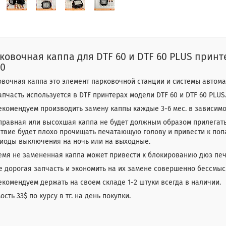
ковочная каппа для DTF 60 и DTF 60 PLUS прин
00
вочная каппа это элемент парковочной станции и системы автом
апчасть используется в DTF принтерах модели DTF 60 и DTF 60 PLUS
комендуем производить замену каппы каждые 3-6 мес. в зависимо
правная или высохшая каппа не будет должным образом прилегать
твие будет плохо прочищать печатающую голову и привести к поп
риоды выключения на ночь или на выходные.
емя не замененная каппа может привести к блокированию дюз пе
е дорогая запчасть и экономить на их замене совершенно бессмыс
комендуем держать на своем складе 1-2 штуки всегда в наличии.
ость 33$ по курсу в тг. на день покупки.