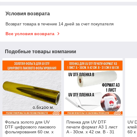
Условия возврата
Возврат товара в течение 14 дней за счет покупателя
Все условия возврата
Подобные товары компании
Фольга золото для UV
Пленка для UV DTF
UV D
DTF цифрового лакового
печати формат А3 1 лист
клей
фольгирования 60 см. х
А - 30см. х 42 см. B - 31
60 х
200 м. Gold
см х 50 cм.