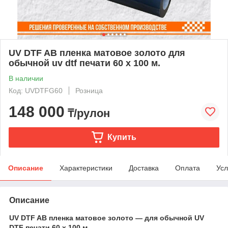
UV DTF AB пленка матовое золото для
обычной uv dtf печати 60 х 100 м.
В наличии
Код: UVDTFG60
Розница
148 000
₸/рулон
Купить
Описание
Характеристики
Доставка
Оплата
Усл
Описание
UV DTF AB пленка матовое золото — для обычной UV
DTF печати 60 х 100 м