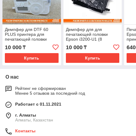
Демпфер для DTF 60
Демпфер для для
Печ
PLUS принтера для
печатающей головки
Epso
печатающей головки
Epson i3200-U1 (8
при
Epson i3200-a1 (8)
каналов)
10 000
10 000
640
₸
₸
Купить
Купить
О нас
Рейтинг не сформирован
Менее 5 отзывов за последний год
Работает с 01.11.2021
г. Алматы
Алматы, Казахстан
Контакты