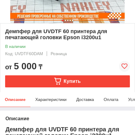
Демпфер для UVDTF 60 принтера для
печатающей головки Epson i3200u1
В наличии
Код: UVDTF60DAM
Розница
5 000
от
₸
Купить
Описание
Характеристики
Доставка
Оплата
Усл
Описание
Демпфер для UVDTF 60 принтера для