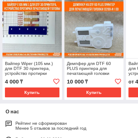
Вайпер Wiper (105 мм.)
Демпфер для DTF 60
Вайп
для DTF 30 принтера,
PLUS принтера для
для 
устройство протирки
печатающей головки
устр
печатающей головы
Epson i3200-a1 (8)
печ
4 000
10 000
₸
₸
от
Купить
Купить
О нас
Рейтинг не сформирован
Менее 5 отзывов за последний год