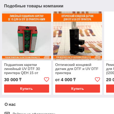
Подобные товары компании
Подшипник каретки
Оптический концевой
Реме
линейный UV DTF 30
датчик для DTF и UV DTF
для 
принтера QEH 15 от
принтера
(l20
производителя Hiwin,
30 000
4 000
20 
₸
от
₸
Слайдер D002T105
Купить
Купить
О нас