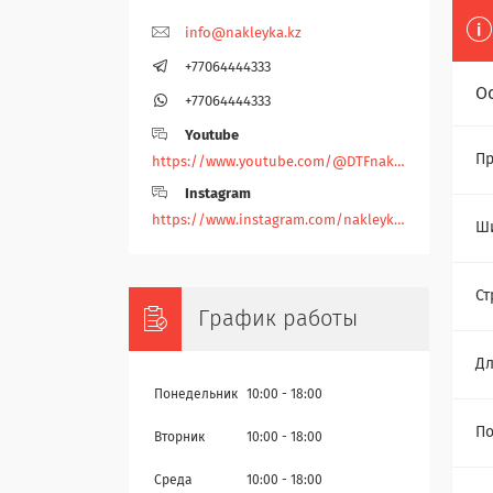
info@nakleyka.kz
+77064444333
О
+77064444333
Youtube
Пр
https://www.youtube.com/@DTFnakleyka
Instagram
https://www.instagram.com/nakleyka/
Ш
Ст
График работы
Дл
Понедельник
10:00
18:00
По
Вторник
10:00
18:00
Среда
10:00
18:00