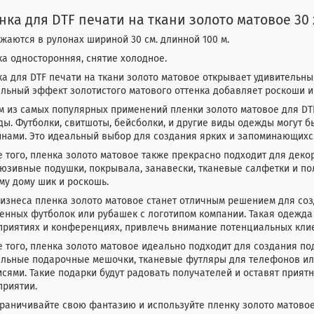
нка для DTF печати на ткани золото матовое 30 х
жаются в рулонах шириной 30 см. длинной 100 м.
а односторонняя, снятие холодное.
а для DTF печати на ткани золото матовое открывает удивительны
льный эффект золотистого матового оттенка добавляет роскоши и
 из самых популярных применений пленки золото матовое для DTF
ы. Футболки, свитшоты, бейсболки, и другие виды одежды могут
нами. Это идеальный выбор для создания ярких и запоминающихс
 того, пленка золото матовое также прекрасно подходит для дек
юзивные подушки, покрывала, занавески, тканевые салфетки и по
у дому шик и роскошь.
изнеса пленка золото матовое станет отличным решением для со
нных футболок или рубашек с логотипом компании. Такая одежда
приятиях и конференциях, привлечь внимание потенциальных клие
 того, пленка золото матовое идеально подходит для создания по
альные подарочные мешочки, тканевые футляры для телефонов ил
сями. Такие подарки будут радовать получателей и оставят прият
приятии.
раничивайте свою фантазию и используйте пленку золото матовое 