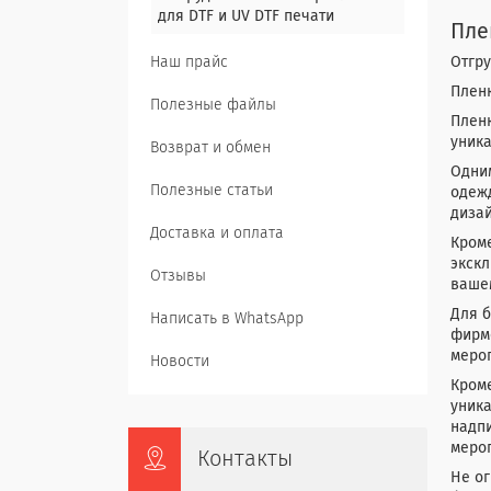
для DTF и UV DTF печати
Пле
Наш прайс
Отгру
Пленк
Полезные файлы
Пленк
уника
Возврат и обмен
Одним
Полезные статьи
одежд
дизай
Доставка и оплата
Кроме
экскл
Отзывы
вашем
Для б
Написать в WhatsApp
фирме
меро
Новости
Кроме
уник
надпи
меро
Контакты
Не ог