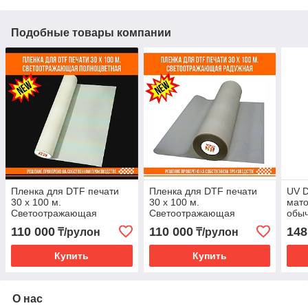
Подобные товары компании
Пленка для DTF печати
Пленка для DTF печати
UV D
30 х 100 м.
30 х 100 м.
мато
Светоотражающая
Светоотражающая
обыч
полноцветная
радужная
100 
110 000
110 000
148
₸/рулон
₸/рулон
Купить
Купить
О нас