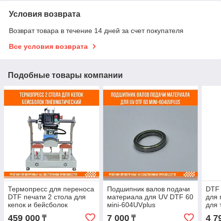
Условия возврата
Возврат товара в течение 14 дней за счет покупателя
Все условия возврата
Подобные товары компании
Термопресс для переноса
Подшипник валов подачи
DTF
DTF печати 2 стола для
материала для UV DTF 60
для 
кепок и бейсболок
мini-604UVplus
для 
пневматический
Фор
459 000
7 000
4 7
₸
₸