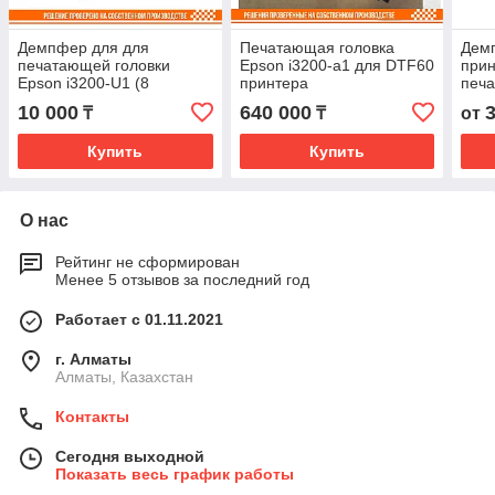
Демпфер для для
Печатающая головка
Дем
печатающей головки
Epson i3200-а1 для DTF60
прин
Epson i3200-U1 (8
принтера
печа
каналов)
Eps
10 000
640 000
₸
₸
от
Купить
Купить
О нас
Рейтинг не сформирован
Менее 5 отзывов за последний год
Работает с 01.11.2021
г. Алматы
Алматы, Казахстан
Контакты
Сегодня выходной
Показать весь график работы