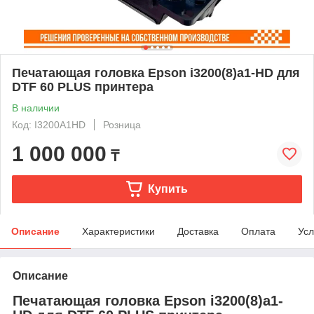
Печатающая головка Epson i3200(8)а1-HD для
DTF 60 PLUS принтера
В наличии
Код: I3200A1HD
Розница
1 000 000
₸
Купить
Описание
Характеристики
Доставка
Оплата
Усл
Описание
Печатающая головка Epson i3200(8)а1-