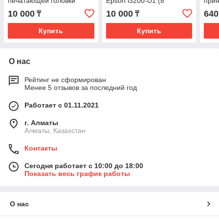
печатающей головки
Epson i3200-U1 (8
при
Epson i3200-a1 (8)
каналов)
10 000
10 000
640
₸
₸
Купить
Купить
О нас
Рейтинг не сформирован
Менее 5 отзывов за последний год
Работает с 01.11.2021
г. Алматы
Алматы, Казахстан
Контакты
Сегодня работает с 10:00 до 18:00
Показать весь график работы
О нас