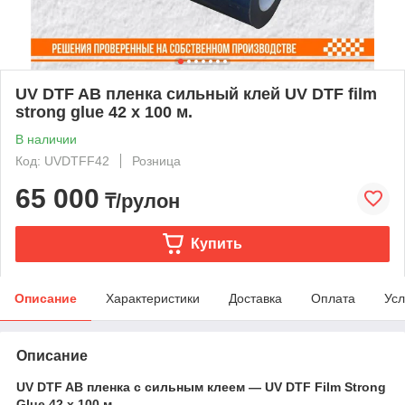
UV DTF AB пленка сильный клей UV DTF film
strong glue 42 х 100 м.
В наличии
Код: UVDTFF42
Розница
65 000
₸/рулон
Купить
Описание
Характеристики
Доставка
Оплата
Усл
Описание
UV DTF AB пленка с сильным клеем — UV DTF Film Strong
Glue 42 х 100 м