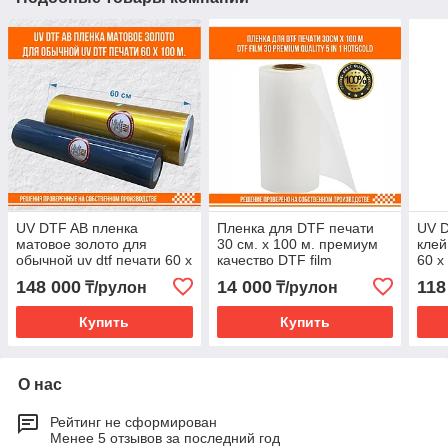
UV DTF AB пленка
Пленка для DTF печати
UV D
матовое золото для
30 см. х 100 м. премиум
клей
обычной uv dtf печати 60 х
качество DTF film
60 х
100 м.
148 000
14 000
118
₸/рулон
₸/рулон
Купить
Купить
О нас
Рейтинг не сформирован
Менее 5 отзывов за последний год