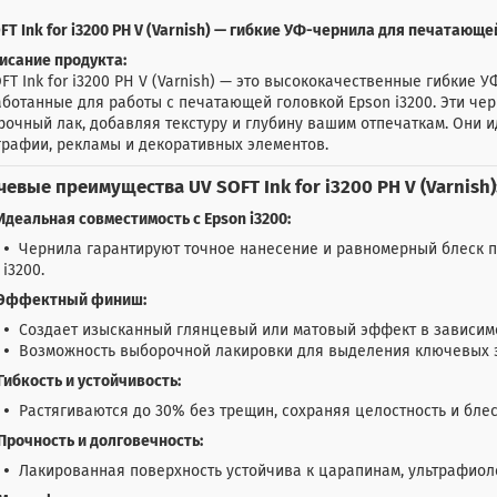
FT Ink for i3200 PH V (Varnish) — гибкие УФ-чернила для печатающей
исание продукта:
FT Ink for i3200 PH V (Varnish) — это высококачественные гибкие
аботанные для работы с печатающей головкой Epson i3200. Эти ч
очный лак, добавляя текстуру и глубину вашим отпечаткам. Они 
рафии, рекламы и декоративных элементов.
евые преимущества UV SOFT Ink for i3200 PH V (Varnish)
Идеальная совместимость с Epson i3200:
Чернила гарантируют точное нанесение и равномерный блеск 
i3200.
Эффектный финиш:
Создает изысканный глянцевый или матовый эффект в зависимо
Возможность выборочной лакировки для выделения ключевых 
Гибкость и устойчивость:
Растягиваются до 30% без трещин, сохраняя целостность и бле
Прочность и долговечность:
Лакированная поверхность устойчива к царапинам, ультрафиол