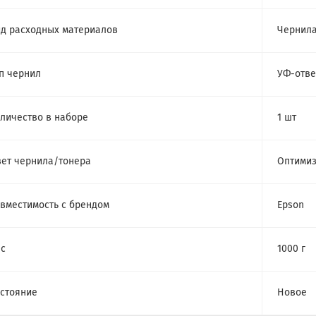
д расходных материалов
Чернил
п чернил
УФ-отв
личество в наборе
1 шт
ет чернила/тонера
Оптимиз
вместимость с брендом
Epson
с
1000 г
стояние
Новое