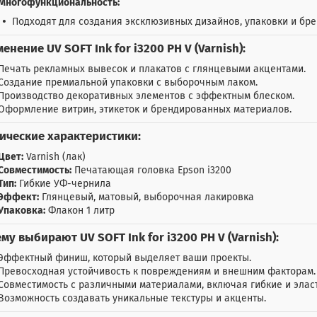
Многофункциональность:
Подходят для создания эксклюзивных дизайнов, упаковки и бр
енение UV SOFT Ink for i3200 PH V (Varnish):
Печать рекламных вывесок и плакатов с глянцевыми акцентами.
Создание премиальной упаковки с выборочным лаком.
Производство декоративных элементов с эффектным блеском.
Оформление витрин, этикеток и брендированных материалов.
ические характеристики:
Цвет:
Varnish (лак)
Совместимость:
Печатающая головка Epson i3200
Тип:
Гибкие УФ-чернила
Эффект:
Глянцевый, матовый, выборочная лакировка
Упаковка:
Флакон 1 литр
му выбирают UV SOFT Ink for i3200 PH V (Varnish):
Эффектный финиш, который выделяет ваши проекты.
Превосходная устойчивость к повреждениям и внешним факторам.
Совместимость с различными материалами, включая гибкие и элас
Возможность создавать уникальные текстуры и акценты.