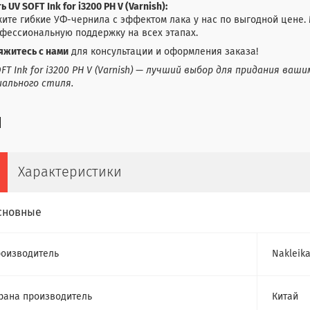
ь UV SOFT Ink for i3200 PH V (Varnish):
ите гибкие УФ-чернила с эффектом лака у нас по выгодной цене.
фессиональную поддержку на всех этапах.
яжитесь с нами
для консультации и оформления заказа!
FT Ink for i3200 PH V (Varnish) — лучший выбор для придания в
иального стиля.
Характеристики
сновные
оизводитель
Nakleik
рана производитель
Китай