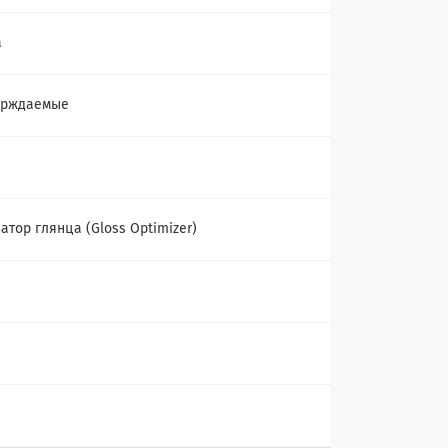
а
ерждаемые
атор глянца (Gloss Optimizer)