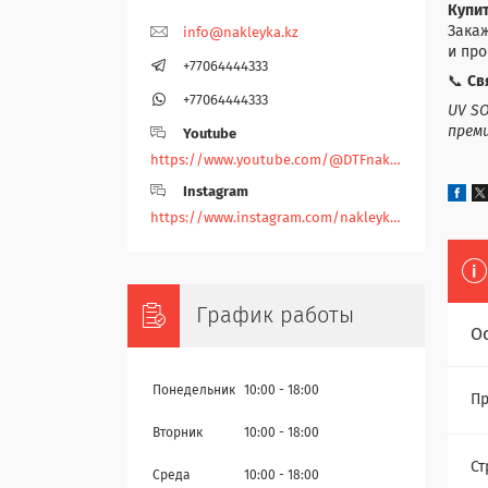
Купит
Закаж
info@nakleyka.kz
и про
+77064444333
📞
Св
+77064444333
UV SO
прем
Youtube
https://www.youtube.com/@DTFnakleyka
Instagram
https://www.instagram.com/nakleyka/
График работы
О
Понедельник
10:00
18:00
Пр
Вторник
10:00
18:00
Ст
Среда
10:00
18:00