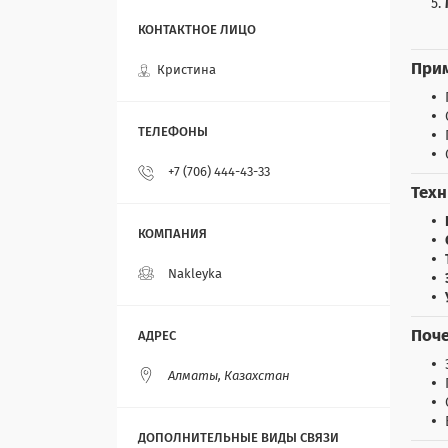
Прим
Кристина
+7 (706) 444-43-33
Техн
Nakleyka
Поче
Алматы, Казахстан