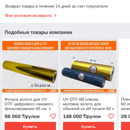
Возврат товара в течение 14 дней за счет покупателя
Все условия возврата
Подобные товары компании
Фольга золото для UV
UV DTF AB пленка
Плен
DTF цифрового лакового
матовое золото для
60 с
фольгирования 60 см. х
обычной uv dtf печати 60 х
каче
200 м. Gold
100 м.
98 000
148 000
28 
₸/рулон
₸/рулон
Купить
Купить