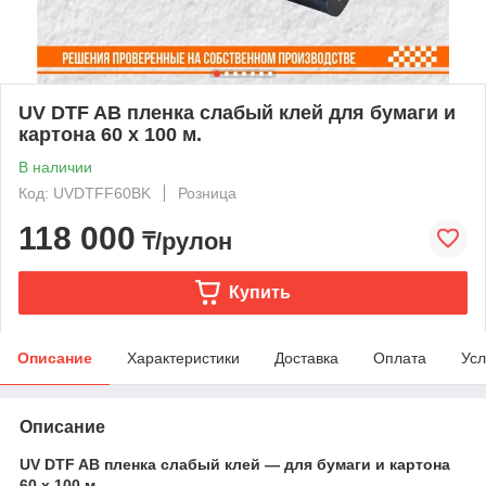
UV DTF AB пленка слабый клей для бумаги и
картона 60 х 100 м.
В наличии
Код: UVDTFF60BK
Розница
118 000
₸/рулон
Купить
Описание
Характеристики
Доставка
Оплата
Усл
Описание
UV DTF AB пленка слабый клей — для бумаги и картона
60 х 100 м