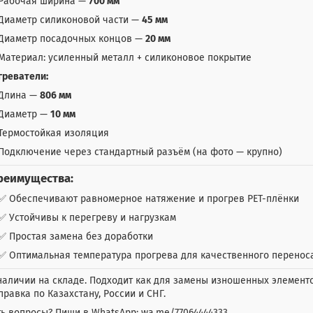
Рабочая ширина —
700 мм
Диаметр силиконовой части —
45 мм
Диаметр посадочных концов —
20 мм
Материал: усиленный металл + силиконовое покрытие
греватели:
Длина —
806 мм
Диаметр —
10 мм
Термостойкая изоляция
Подключение через стандартный разъём (на фото — крупно)
реимущества:
✅ Обеспечивают равномерное натяжение и прогрев PET-плёнки
✅ Устойчивы к перегреву и нагрузкам
✅ Простая замена без доработки
✅ Оптимальная температура прогрева для качественного переноса
наличии на складе. Подходит как для замены изношенных элементо
правка по Казахстану, России и СНГ.