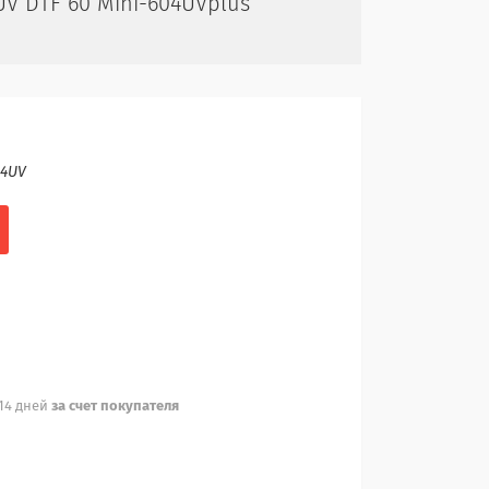
V DTF 60 Mini-604UVplus
4UV
 14 дней
за счет покупателя