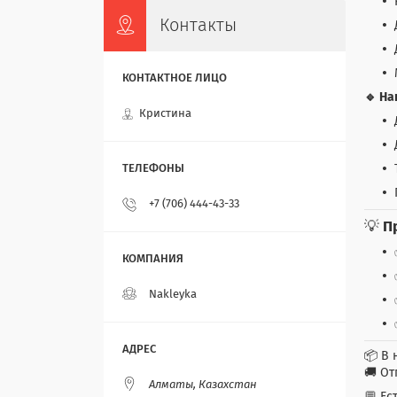
Контакты
🔹 На
Кристина
+7 (706) 444-43-33
💡
П
Nakleyka
📦 В 
🚚 От
Алматы, Казахстан