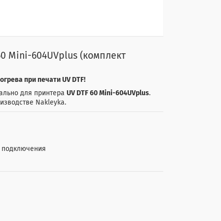
0 Mini-604UVplus (комплект
грева при печати UV DTF!
иально для принтера
UV DTF 60 Mini-604UVplus
.
изводстве Nakleyka.
и подключения