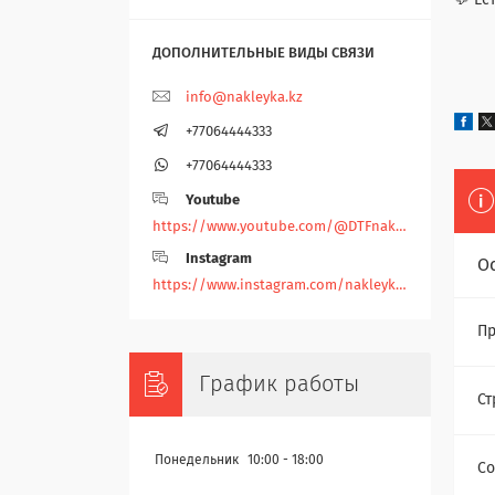
💬 Ес
info@nakleyka.kz
+77064444333
+77064444333
Youtube
https://www.youtube.com/@DTFnakleyka
Instagram
О
https://www.instagram.com/nakleyka/
Пр
График работы
Ст
Понедельник
10:00
18:00
Со