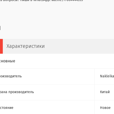
ть вопросы? Пиши в WhatsApp: wa.me/77064444333
Характеристики
сновные
оизводитель
Nakleik
рана производитель
Китай
стояние
Новое