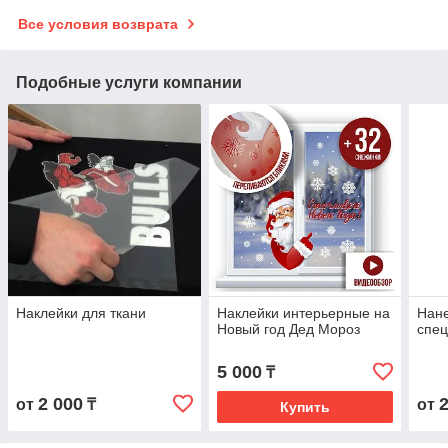
Все условия возврата
Подобные услуги компании
Наклейки для ткани
Наклейки интерьерные на
Нане
Новый год Дед Мороз
спе
5 000
₸
2 000
от
₸
от
Купить