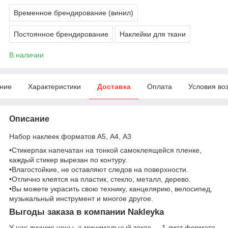
Временное брендирование (винил)
Постоянное брендирование
Наклейки для ткани
В наличии
ние
Характеристики
Доставка
Оплата
Условия во
Описание
Набор наклеек форматов А5, А4, А3
•Стикерпак напечатан на тонкой самоклеящейся пленке,
каждый стикер вырезан по контуру.
•Влагостойкие, не оставляют следов на поверхности.
•Отлично клеятся на пластик, стекло, металл, дерево.
•Вы можете украсить свою технику, канцелярию, велосипед,
музыкальный инструмент и многое другое.
Выгоды заказа в компании Nakleyka
У нас лучшие цены, а минимальный заказ — 1 лист формата