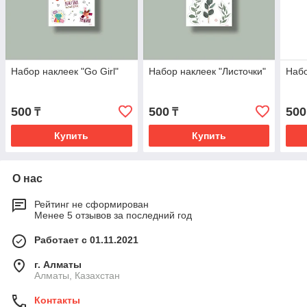
Набор наклеек "Go Girl"
Набор наклеек "Листочки"
Набо
500
500
500
₸
₸
Купить
Купить
О нас
Рейтинг не сформирован
Менее 5 отзывов за последний год
Работает с 01.11.2021
г. Алматы
Алматы, Казахстан
Контакты