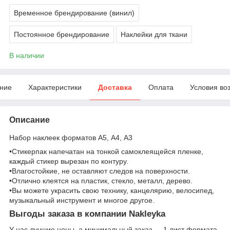
Временное брендирование (винил)
Постоянное брендирование
Наклейки для ткани
В наличии
ние
Характеристики
Доставка
Оплата
Условия во
Описание
Набор наклеек форматов А5, А4, А3
•Стикерпак напечатан на тонкой самоклеящейся пленке,
каждый стикер вырезан по контуру.
•Влагостойкие, не оставляют следов на поверхности.
•Отлично клеятся на пластик, стекло, металл, дерево.
•Вы можете украсить свою технику, канцелярию, велосипед,
музыкальный инструмент и многое другое.
Выгоды заказа в компании Nakleyka
У нас лучшие цены, а минимальный заказ — 1 лист формата