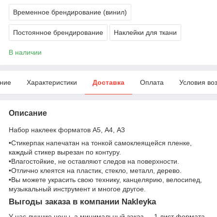
Временное брендирование (винил)
Постоянное брендирование
Наклейки для ткани
В наличии
ние
Характеристики
Доставка
Оплата
Условия во
Описание
Набор наклеек форматов А5, А4, А3
•Стикерпак напечатан на тонкой самоклеящейся пленке,
каждый стикер вырезан по контуру.
•Влагостойкие, не оставляют следов на поверхности.
•Отлично клеятся на пластик, стекло, металл, дерево.
•Вы можете украсить свою технику, канцелярию, велосипед,
музыкальный инструмент и многое другое.
Выгоды заказа в компании Nakleyka
У нас лучшие цены, а минимальный заказ — 1 лист формата