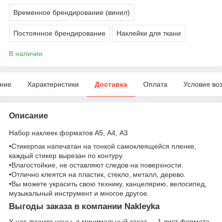
Временное брендирование (винил)
Постоянное брендирование
Наклейки для ткани
В наличии
ние
Характеристики
Доставка
Оплата
Условия во
Описание
Набор наклеек форматов А5, А4, А3
•Стикерпак напечатан на тонкой самоклеящейся пленке,
каждый стикер вырезан по контуру.
•Влагостойкие, не оставляют следов на поверхности.
•Отлично клеятся на пластик, стекло, металл, дерево.
•Вы можете украсить свою технику, канцелярию, велосипед,
музыкальный инструмент и многое другое.
Выгоды заказа в компании Nakleyka
У нас лучшие цены, а минимальный заказ — 1 лист формата