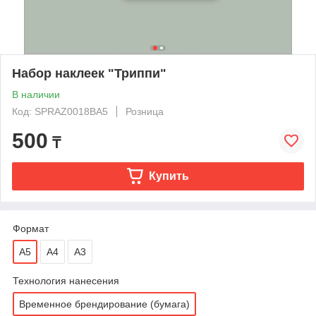
Набор наклеек "Триппи"
В наличии
Код: SPRAZ0018BA5
Розница
500
₸
Купить
Формат
А5
A4
A3
Технология нанесения
Временное брендирование (бумага)