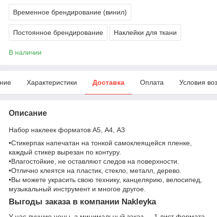
Временное брендирование (винил)
Постоянное брендирование
Наклейки для ткани
В наличии
ние
Характеристики
Доставка
Оплата
Условия во
Описание
Набор наклеек форматов А5, А4, А3
•Стикерпак напечатан на тонкой самоклеящейся пленке,
каждый стикер вырезан по контуру.
•Влагостойкие, не оставляют следов на поверхности.
•Отлично клеятся на пластик, стекло, металл, дерево.
•Вы можете украсить свою технику, канцелярию, велосипед,
музыкальный инструмент и многое другое.
Выгоды заказа в компании Nakleyka
У нас лучшие цены, а минимальный заказ — 1 лист формата