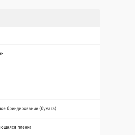
ан
ое брендирование (бумага)
еющаяся пленка