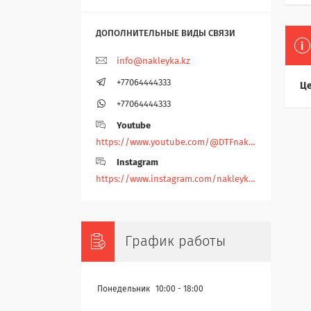
info@nakleyka.kz
+77064444333
Це
+77064444333
Youtube
https://www.youtube.com/@DTFnakleyka
Instagram
https://www.instagram.com/nakleyka/
График работы
Понедельник
10:00
18:00