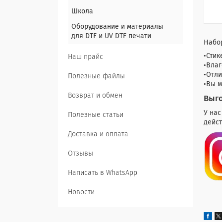
Школа
Оборудование и материалы
для DTF и UV DTF печати
Набор
•Стик
Наш прайс
•Влаг
•Отли
Полезные файлы
•Вы м
Возврат и обмен
Выго
У нас
Полезные статьи
дейст
Доставка и оплата
Отзывы
Написать в WhatsApp
Новости