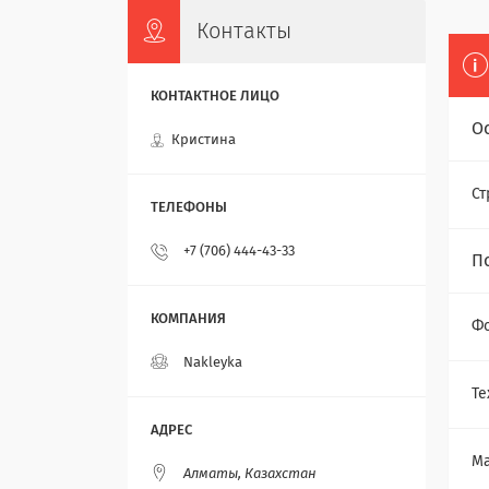
Контакты
О
Кристина
Ст
+7 (706) 444-43-33
П
Ф
Nakleyka
Те
М
Алматы, Казахстан