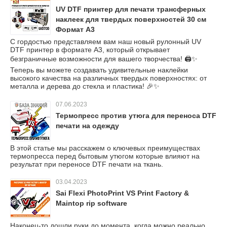
UV DTF принтер для печати трансферных
наклеек для твердых поверхностей 30 см
Формат А3
С гордостью представляем вам наш новый рулонный UV
DTF принтер в формате А3, который открывает
безграничные возможности для вашего творчества! 🖨️✨
Теперь вы можете создавать удивительные наклейки
высокого качества на различных твердых поверхностях: от
металла и дерева до стекла и пластика! 🎉✨
07.06.2023
Термопресс против утюга для переноса DTF
печати на одежду
В этой статье мы расскажем о ключевых преимуществах
термопресса перед бытовым утюгом которые влияют на
результат при переносе DTF печати на ткань.
03.04.2023
Sai Flexi PhotoPrint VS Print Factory &
Maintop rip software
Наконец-то дошли руки до момента, когда можно реально